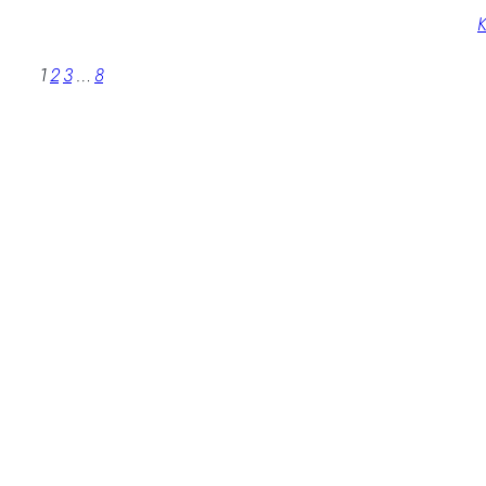
K
1
2
3
…
8