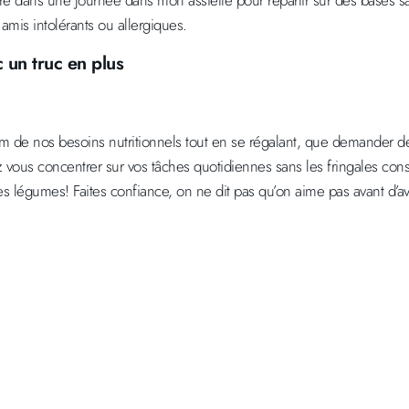
 dans une journée dans mon assiette pour repartir sur des bases sai
 amis intolérants ou allergiques.
 un truc en plus
imum de nos besoins nutritionnels tout en se régalant, que demander de
vous concentrer sur vos tâches quotidiennes sans les fringales cons
s légumes! Faites confiance, on ne dit pas qu’on aime pas avant d’a