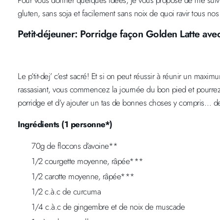
Pour vous donner quelques idées, je vous propose de me suivre
gluten, sans soja et facilement sans noix de quoi ravir tous nos
Petit-déjeuner: Porridge façon Golden Latte avec
Le p’tit-dej’ c’est sacré! Et si on peut réussir à réunir un max
rassasiant, vous commencez la journée du bon pied et pourrez 
porridge et d’y ajouter un tas de bonnes choses y compris… de
Ingrédients (1 personne*)
70g de flocons d’avoine**
1/2 courgette moyenne, râpée***
1/2 carotte moyenne, râpée***
1/2 c.à.c de curcuma
1/4 c.à.c de gingembre et de noix de muscade