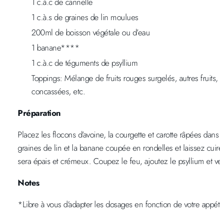
1 c.à.c de cannelle
1 c.à.s de graines de lin moulues
200ml de boisson végétale ou d’eau
1 banane****
1 c.à.c de téguments de psyllium
Toppings: Mélange de fruits rouges surgelés, autres fruits
concassées, etc.
Préparation
Placez les flocons d’avoine, la courgette et carotte râpées dans
graines de lin et la banane coupée en rondelles et laissez cui
sera épais et crémeux. Coupez le feu, ajoutez le psyllium et v
Notes
*Libre à vous d’adapter les dosages en fonction de votre appéti