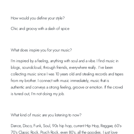
How would you define your style?
Chic and groovy with a dash of spice
What does inspire you for your music?
I’m inspired by a feeling, anything with soul and a vibe. I find music in
blogs, soundcloud, through friends, everywhere really.. I’ve been
collecting music since I was 10 years old and stealing records and tapes
from my brother. I connect with music immediately, music that is
authentic and conveys a strong feeling, groove or emotion. If the crowd
is tuned out, I’m not doing my job.
What kind of music are you listening to now?
Dance, Disco, Funk, Soul, 90s hip hop, current Hip Hop, Reggae, 60’s-
70’s Classic Rock, Psych Rock, even 80’s, all the goodies. I just love