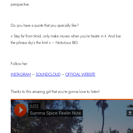
perspective.
Do you have a quote that you specially like?
« Stay far from timid, only make moves when you’re hearts in it. And live
the phrase sky’s the limit » – Notorious BIG
Follow her
INSTAGRAM
–
SOUNDCLOUD
–
OFFICIAL WEBSITE
Thanks to this amazing girl that you’re gonna love to listen!