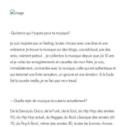
-Qu’est-ce qui t’inspire pour ta musique?
Je suis inspirée par un feeling, toutes choses avec une âme et une
ambiance. Je trouve la musique sur des blogs, soundcloud, par des
amis, vraiment partout… Je collection la musique depuis que j’ai 10 ans
et je volais les enregistrements et cassettes de mon frère. Je suis,
immédiatement, connectée avec la musique, celle qui est authentique et
qui transmet une forte sensation, un groove et une émotion. Si la foule
fait la sourde oreille, je ne fais pas mon travail.
– Quelle style de musique écoutes-tu actuellement?
De la Dance,du Disco, de la Funk, de la Soul, du Hip Hop des années
90, du Hip Hop actuel, du Reggae, du Rock classique des années 60-
70, du Psych Rock, même des années 80, toutes les bonnes choses.