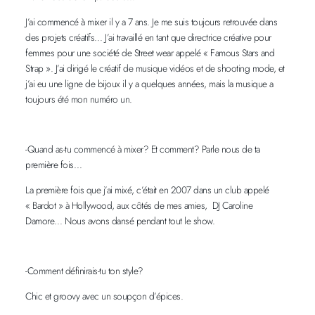
J’ai commencé à mixer il y a 7 ans. Je me suis toujours retrouvée dans
des projets créatifs… J’ai travaillé en tant que directrice créative pour
femmes pour une société de Street wear appelé « Famous Stars and
Strap ». J’ai dirigé le créatif de musique vidéos et de shooting mode, et
j’ai eu une ligne de bijoux il y a quelques années, mais la musique a
toujours été mon numéro un.
-Quand as-tu commencé à mixer? Et comment? Parle nous de ta
première fois…
La première fois que j’ai mixé, c’était en 2007 dans un club appelé
« Bardot » à Hollywood, aux côtés de mes amies, DJ Caroline
Damore… Nous avons dansé pendant tout le show.
-Comment définirais-tu ton style?
Chic et groovy avec un soupçon d’épices.