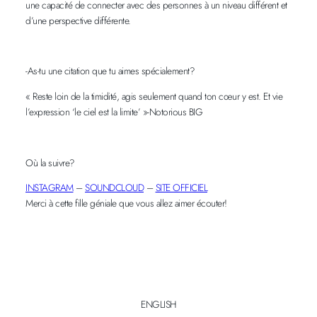
une capacité de connecter avec des personnes à un niveau différent et
d’une perspective différente.
-As-tu une citation que tu aimes spécialement?
« Reste loin de la timidité, agis seulement quand ton cœur y est. Et vie
l’expression ‘le ciel est la limite’ »-Notorious BIG
Où la suivre?
INSTAGRAM
–
SOUNDCLOUD
–
SITE OFFICIEL
Merci à cette fille géniale que vous allez aimer écouter!
ENGLISH