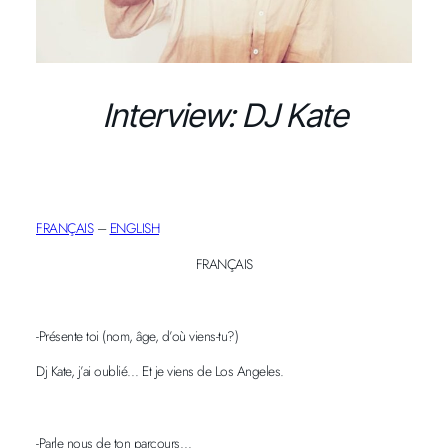
Interview: DJ Kate
FRANÇAIS
–
ENGLISH
FRANÇAIS
-Présente toi (nom, âge, d’où viens-tu?)
Dj Kate, j’ai oublié… Et je viens de Los Angeles.
-Parle nous de ton parcours…