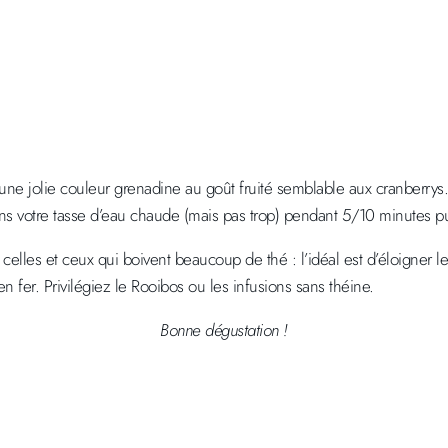
une jolie couleur grenadine au goût fruité semblable aux cranberrys. 
ans votre tasse d’eau chaude (mais pas trop) pendant 5/10 minutes pu
elles et ceux qui boivent beaucoup de thé : l’idéal est d’éloigner l
 fer. Privilégiez le Rooibos ou les infusions sans théine.
Bonne dégustation !