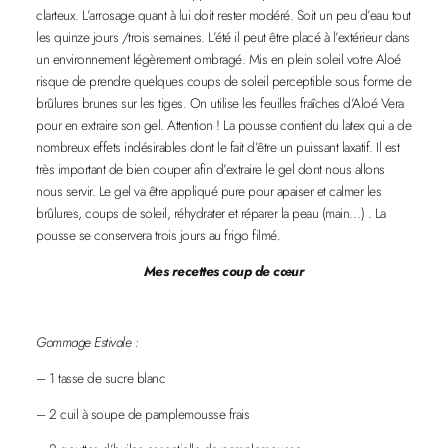
clarteux. L’arrosage quant à lui doit rester modéré. Soit un peu d’eau tout
les quinze jours /trois semaines. L’été il peut être placé à l’extérieur dans
un environnement légèrement ombragé. Mis en plein soleil votre Aloé
risque de prendre quelques coups de soleil perceptible sous forme de
brûlures brunes sur les tiges. On utilise les feuilles fraîches d’Aloé Vera
pour en extraire son gel. Attention ! La pousse contient du latex qui a de
nombreux effets indésirables dont le fait d’être un puissant laxatif. Il est
très important de bien couper afin d’extraire le gel dont nous allons
nous servir. Le gel va être appliqué pure pour apaiser et calmer les
brûlures, coups de soleil, réhydrater et réparer la peau (main…) . La
pousse se conservera trois jours au frigo filmé.
Mes recettes coup de cœur
Gommage Estivale :
– 1 tasse de sucre blanc
– 2 cuil à soupe de pamplemousse frais