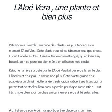
L’Aloé Vera , une plante et
bien plus
Petit zoom aujourd’hui sur l’une des plantes les plus tendance du
moment: l’Aloé Vera. Cette plante vous dit certainement quelque chose.
Et oui! Car elle est très utilisée autant en cosmétologie, qu’en bien être,
beauté, soin corporel ou bien même en utilisation médicinale.
Retour en arrière sur cette plante. L’Aloé Vera fait partie de la famille des
Lilliacées et n’est pas un cactus non plus. Cette plante grasse s’est
adaptée à un climat méditerranéen, subtropical grâce à ses tissus qui lui
permettent de stocker l’eau sans la perdre par évapo-transpiration. Il est
très simple d’en avoir un chez soi car il en existe de différentes tailles.
# Entretien de son Aloé Il va apprécier être placé dans un milieu