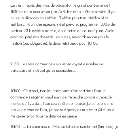
Ça y est… après des mois de préparation le grand jour était arrivé !
1h30 de route pour arriver jusqu’à Belfort et nous étions arrivées. Il y a
plusieurs distances en triathlon : Triathlon pour tous, triathlon M et
triathlon L. Pour notre épreuve, il était prévu au programme : 300m de
natation, 23 kilomètres de vélo, 5 kilomètres de course à pied. Après
avoir récupéré nos dossards, les puces, ma combinaison pour la
natation (pas obligatoire), le départ était prévu pour 10h00.
9h58 : Le stress commence à monter en voyant le nombre de
participants et le départ qui se rapproche….
10h00 : C’est parti, tous les participants s’élancent dans l’eau. Je
commence à nager en crawl avant de me rendre compte qu’avec le
monde qu’il y a dans l’eau cela va être compliqué. J’ai eu peur de ne
pas voir le fond de l’eau, j’ai paniqué quelques minutes et j’ai réussi à
me calmer et continuer la distance en brasse.
10h10 : La transition natation/vélo se fait assez rapidement (5minutes), je