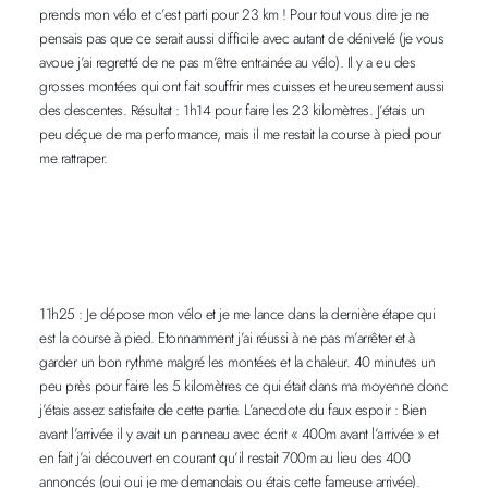
prends mon vélo et c’est parti pour 23 km ! Pour tout vous dire je ne
pensais pas que ce serait aussi difficile avec autant de dénivelé (je vous
avoue j’ai regretté de ne pas m’être entrainée au vélo). Il y a eu des
grosses montées qui ont fait souffrir mes cuisses et heureusement aussi
des descentes. Résultat : 1h14 pour faire les 23 kilomètres. J’étais un
peu déçue de ma performance, mais il me restait la course à pied pour
me rattraper.
11h25 : Je dépose mon vélo et je me lance dans la dernière étape qui
est la course à pied. Etonnamment j’ai réussi à ne pas m’arrêter et à
garder un bon rythme malgré les montées et la chaleur. 40 minutes un
peu près pour faire les 5 kilomètres ce qui était dans ma moyenne donc
j’étais assez satisfaite de cette partie. L’anecdote du faux espoir : Bien
avant l’arrivée il y avait un panneau avec écrit « 400m avant l’arrivée » et
en fait j’ai découvert en courant qu’il restait 700m au lieu des 400
annoncés (oui oui je me demandais ou étais cette fameuse arrivée).