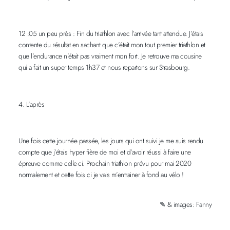
12 :05 un peu près : Fin du triathlon avec l’arrivée tant attendue. J’étais
contente du résultat en sachant que c’était mon tout premier triathlon et
que l’endurance n’était pas vraiment mon fort. Je retrouve ma cousine
qui a fait un super temps 1h37 et nous repartons sur Strasbourg.
4. L’après
Une fois cette journée passée, les jours qui ont suivi je me suis rendu
compte que j’étais hyper fière de moi et d’avoir réussi à faire une
épreuve comme celle-ci. Prochain triathlon prévu pour mai 2020
normalement et cette fois ci je vais m’entrainer à fond au vélo !
✎ & images: Fanny