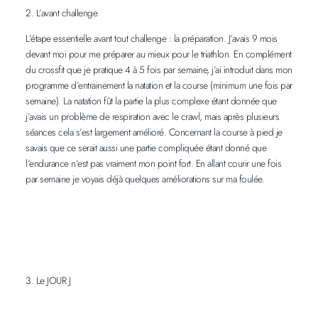
2. L’avant challenge
L’étape essentielle avant tout challenge : la préparation. J’avais 9 mois
devant moi pour me préparer au mieux pour le triathlon. En complément
du crossfit que je pratique 4 à 5 fois par semaine, j’ai introduit dans mon
programme d’entrainement la natation et la course (minimum une fois par
semaine). La natation fût la partie la plus complexe étant donnée que
j’avais un problème de respiration avec le crawl, mais après plusieurs
séances cela s’est largement amélioré. Concernant la course à pied je
savais que ce serait aussi une partie compliquée étant donné que
l’endurance n’est pas vraiment mon point fort. En allant courir une fois
par semaine je voyais déjà quelques améliorations sur ma foulée.
3. Le JOUR J